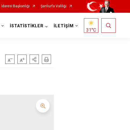
 İdaresi Başkanlığı
Şanlıurfa Valiliği
İSTATİSTİKLER
İLETİŞİM
31
°C