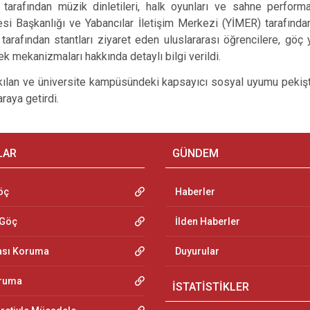
ı tarafından müzik dinletileri, halk oyunları ve sahne performan
resi Başkanlığı ve Yabancılar İletişim Merkezi (YİMER) tarafından
r tarafından stantları ziyaret eden uluslararası öğrencilere, göç 
k mekanizmaları hakkında detaylı bilgi verildi.
r kılan ve üniversite kampüsündeki kapsayıcı sosyal uyumu pekişti
araya getirdi.
LAR
GÜNDEM
öç
Haberler
 Göç
İlden Haberler
ası Koruma
Duyurular
oruma
İSTATİSTİKLER