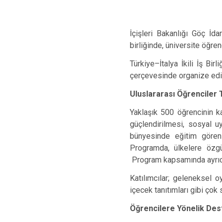
İçişleri Bakanlığı Göç İd
birliğinde, üniversite öğren
Türkiye–İtalya İkili İş Bir
çerçevesinde organize edi
Uluslararası Öğrenciler T
Yaklaşık 500 öğrencinin ka
güçlendirilmesi, sosyal u
bünyesinde eğitim gören ul
Programda, ülkelere özgü 
Program kapsamında ayrıca
Katılımcılar; geleneksel o
içecek tanıtımları gibi çok
Öğrencilere Yönelik Des