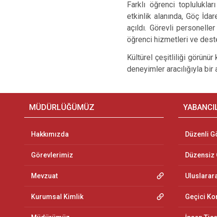
Farklı öğrenci topluluklar
etkinlik alanında, Göç İda
açıldı. Görevli personelle
öğrenci hizmetleri ve deste
Kültürel çeşitliliği görünü
deneyimler aracılığıyla bir 
MÜDÜRLÜĞÜMÜZ
YABANCI
Hakkımızda
Düzenli G
Görevlerimiz
Düzensiz
Mevzuat
Uluslarar
Kurumsal Kimlik
Geçici K