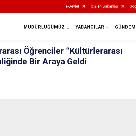
e-Devlet
İçişleri Bakanlığı
Göç
MÜDÜRLÜĞÜMÜZ
YABANCILAR
GÜNDEM
İl Göç İdaresi Müdürlükleri
rarası Öğrenciler “Kültürlerarası
liğinde Bir Araya Geldi