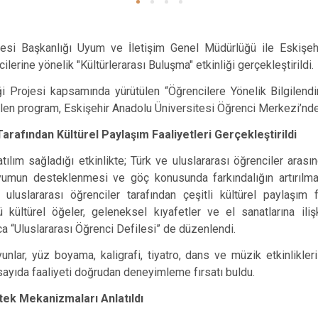
aresi Başkanlığı Uyum ve İletişim Genel Müdürlüğü ile Eskişeh
cilerine yönelik "Kültürlerarası Buluşma" etkinliği gerçekleştirildi.
liği Projesi kapsamında yürütülen “Öğrencilere Yönelik Bilgilendir
len program, Eskişehir Anadolu Üniversitesi Öğrenci Merkezi’nd
arafından Kültürel Paylaşım Faaliyetleri Gerçekleştirildi
tılım sağladığı etkinlikte; Türk ve uluslararası öğrenciler arasın
yumun desteklenmesi ve göç konusunda farkındalığın artırılma
uslararası öğrenciler tarafından çeşitli kültürel paylaşım faa
kültürel öğeler, geleneksel kıyafetler ve el sanatlarına ilişk
 “Uluslararası Öğrenci Defilesi” de düzenlendi.
yunlar, yüz boyama, kaligrafi, tiyatro, dans ve müzik etkinlikl
 sayıda faaliyeti doğrudan deneyimleme fırsatı buldu.
tek Mekanizmaları Anlatıldı